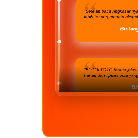
"Setelah baca ringkasann
lebih tenang menata ekspekt
Bintan
"BOTOLTOTO terasa jelas
harian dari tipuan pola yan
Bi
"Agak formal, tapi justru 