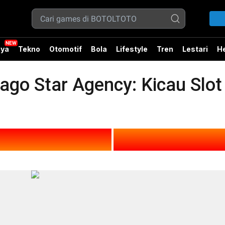
ya
Tekno
Otomotif
Bola
Lifestyle
Tren
Lestari
He
go Star Agency: Kicau Slot