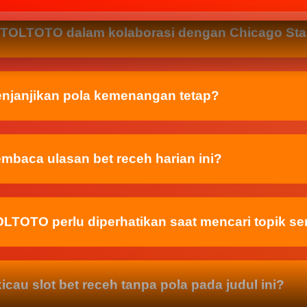
TOLTOTO dalam kolaborasi dengan Chicago Sta
enjanjikan pola kemenangan tetap?
mbaca ulasan bet receh harian ini?
TOTO perlu diperhatikan saat mencari topik se
cau slot bet receh tanpa pola pada judul ini?