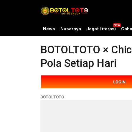
News
Nusaraya
Jagat Literasi
Caha
BOTOLTOTO × Chica
Pola Setiap Hari
LOGIN
BOTOLTOTO