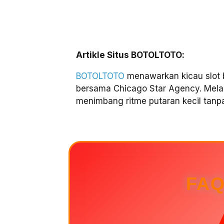
Artikle Situs BOTOLTOTO:
BOTOLTOTO
menawarkan kicau slot b
bersama Chicago Star Agency. Mel
menimbang ritme putaran kecil tanp
FAQ
? Apa yang dimaksud ki