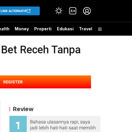
LINK ALTERNATIF
alth
Money
Properti
Edukasi
Travel
 Bet Receh Tanpa
REGISTER
Review
Bahasa ulasannya rapi; saya
1
jadi lebih hati-hati saat memilih