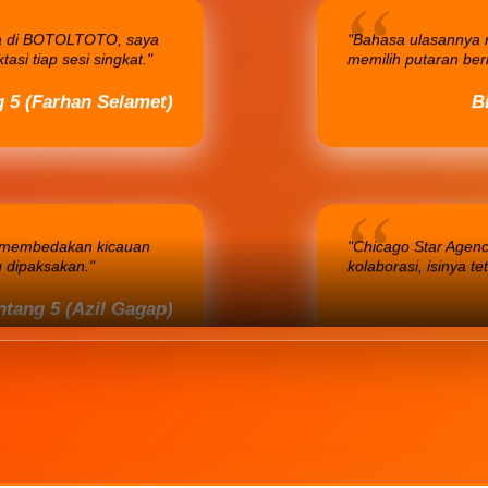
ya di BOTOLTOTO, saya
"Bahasa ulasannya ra
asi tiap sesi singkat."
memilih putaran ber
g 5 (Farhan Selamet)
B
 membedakan kicauan
"Chicago Star Agenc
g dipaksakan."
kolaborasi, isinya te
ntang 5 (Azil Gagap)
membantu saya menyaring
"Setelah baca ring