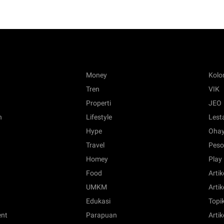
ebihan."
lebih tenang menata 
g 5 (Rizki Tambuah)
B
Money
Kol
Tren
VIK
Properti
JEO
n
Lifestyle
Lest
Hype
Ohay
Travel
Peso
Homey
Play
Food
Artik
UMKM
Artik
Edukasi
Topik
ent
Parapuan
Artik