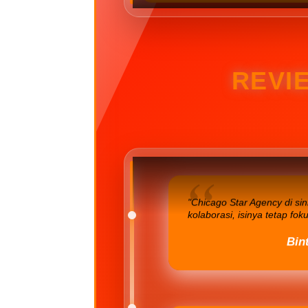
? Bagaimana peran BO
REVI
"Bahasa ulasannya rapi; saya
memilih putaran bermodal ke
? Apakah konten ini m
Bintang
? Siapa yang cocok me
"Chicago Star Agency di sin
kolaborasi, isinya tetap fok
? Mengapa nama BOTOL
Bin