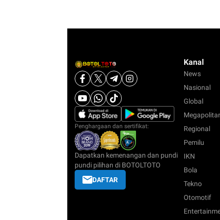
informasi tanpa drama berl
Bintan
Kanal
News
Nasional
Global
Megapolita
Penghargaan dan sertifikat:
Regional
Pemilu
Dapatkan kemenangan dan pundi
IKN
pundi pilihan di BOTOLTOTO
Bola
DAFTAR
Tekno
Otomotif
Entertainm