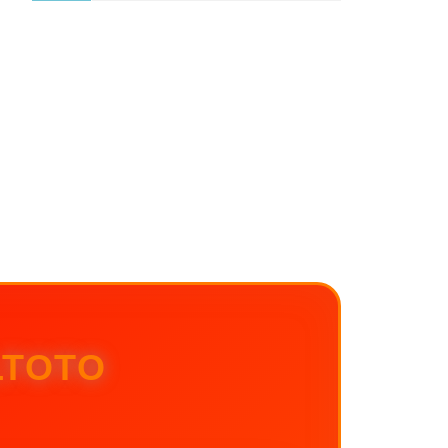
LTOTO