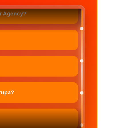
r Agency?
rupa?